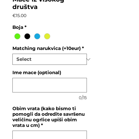
društva
Price
€15.00
Boja
*
Matching narukvica (+10eur)
*
Ime mace (optional)
0/15
Obim vrata (kako bismo ti
pomogli da odredite savršenu
veličinu ogrlice upiši obim
vrata u cm)
*