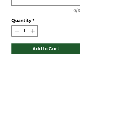
0/3
Quantity
*
Add to Cart
Naše ogrlice
radimo po
Macinom obimu
vrata.
Širina ogrlice je
20mm.